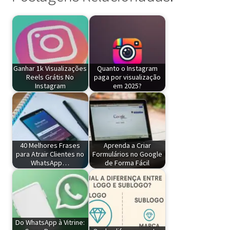
Ganhar 1k Visualizações
Quanto o Instagram
Reels Grátis No
paga por visualização
Instagram
em 2025?
40 Melhores Frases
Aprenda a Criar
para Atrair Clientes no
Formulários no Google
WhatsApp…
de Forma Fácil
Do WhatsApp à Vitrine: