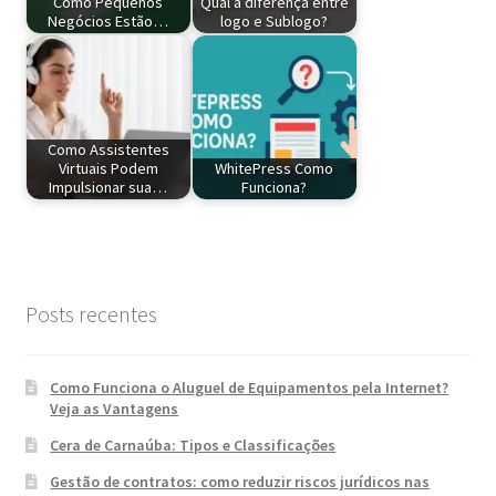
Como Pequenos
Qual a diferença entre
Negócios Estão…
logo e Sublogo?
Como Assistentes
Virtuais Podem
WhitePress Como
Impulsionar sua…
Funciona?
Posts recentes
Como Funciona o Aluguel de Equipamentos pela Internet?
Veja as Vantagens
Cera de Carnaúba: Tipos e Classificações
Gestão de contratos: como reduzir riscos jurídicos nas