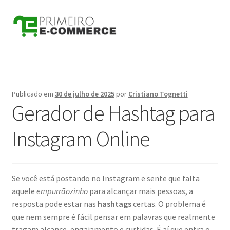
Pular
Pular
para
para
navegação
o
conteúdo
Publicado em
30 de julho de 2025
por
Cristiano Tognetti
Gerador de Hashtag para
Instagram Online
Se você está postando no Instagram e sente que falta
aquele
empurrãozinho
para alcançar mais pessoas, a
resposta pode estar nas
hashtags
certas. O problema é
que nem sempre é fácil pensar em palavras que realmente
tragam alcance, engajamento e curtidas. É aí que entra o