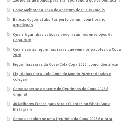
150 Ideias de Nomes para Transportadora que se Destacam
Como Melhorar a Taxa de Abertura dos Seus Emails
Bancas de jornal abertas perto de mim com horário
atualizado
Quais figurinhas valiosas podem sair nos envelopes da
Copa 2026
Quais são as figurinhas raras que vêm nos pacotes da Copa
2026
Figurinhas raras da Coca-Cola Copa 2026: como identificar
Figurinhas Coca-Cola Copa do Mundo 2026: raridades e
coleção
Como saber se o pacote de figurinhas da Copa 2026 é
original
40 Melhores Frases para Atrair Clientes no WhatsApp e
Instagram
Como descobrir se uma figurinha da Copa 2026 é pirata