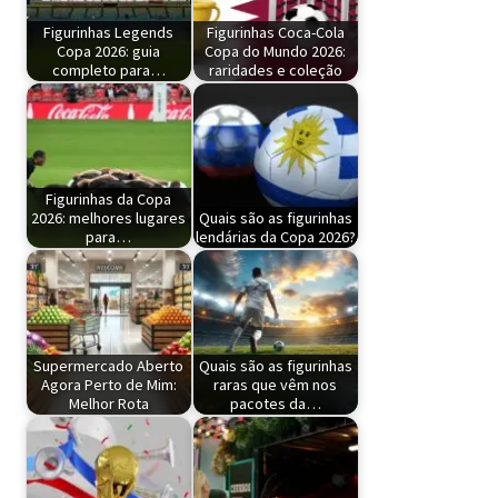
Figurinhas Legends
Figurinhas Coca-Cola
Copa 2026: guia
Copa do Mundo 2026:
completo para…
raridades e coleção
Figurinhas da Copa
2026: melhores lugares
Quais são as figurinhas
para…
lendárias da Copa 2026?
Supermercado Aberto
Quais são as figurinhas
Agora Perto de Mim:
raras que vêm nos
Melhor Rota
pacotes da…