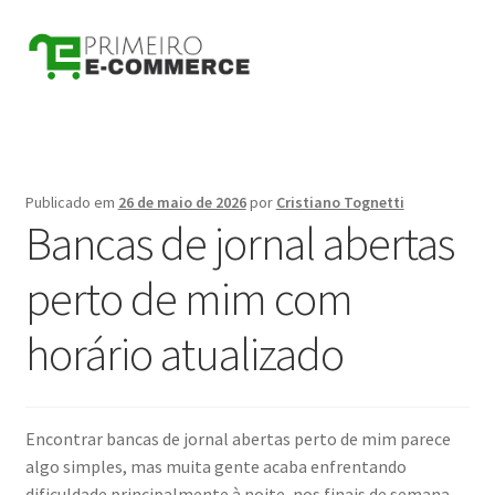
Pular
Pular
para
para
navegação
o
conteúdo
Publicado em
26 de maio de 2026
por
Cristiano Tognetti
Bancas de jornal abertas
perto de mim com
horário atualizado
Encontrar bancas de jornal abertas perto de mim parece
algo simples, mas muita gente acaba enfrentando
dificuldade principalmente à noite, nos finais de semana