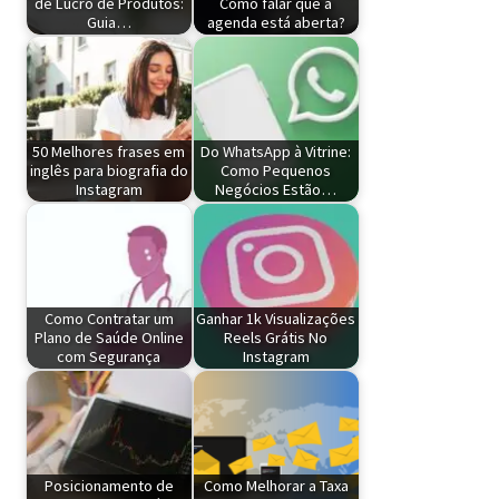
de Lucro de Produtos:
Como falar que a
Guia…
agenda está aberta?
50 Melhores frases em
Do WhatsApp à Vitrine:
inglês para biografia do
Como Pequenos
Instagram
Negócios Estão…
Como Contratar um
Ganhar 1k Visualizações
Plano de Saúde Online
Reels Grátis No
com Segurança
Instagram
Posicionamento de
Como Melhorar a Taxa