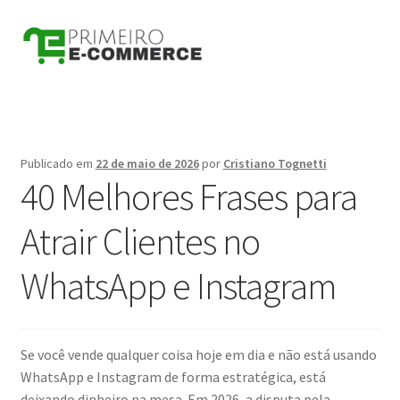
Pular
Pular
para
para
navegação
o
conteúdo
Publicado em
22 de maio de 2026
por
Cristiano Tognetti
40 Melhores Frases para
Atrair Clientes no
WhatsApp e Instagram
Se você vende qualquer coisa hoje em dia e não está usando
WhatsApp e Instagram de forma estratégica, está
deixando dinheiro na mesa. Em 2026, a disputa pela