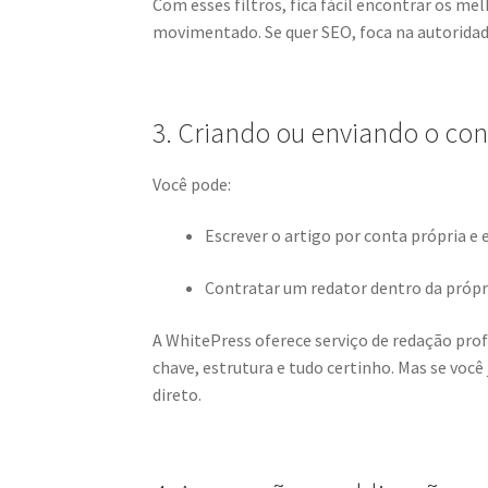
Com esses filtros, fica fácil encontrar os me
movimentado. Se quer SEO, foca na autorida
3. Criando ou enviando o co
Você pode:
Escrever o artigo por conta própria e 
Contratar um redator dentro da próp
A WhitePress oferece serviço de redação profi
chave, estrutura e tudo certinho. Mas se você
direto.