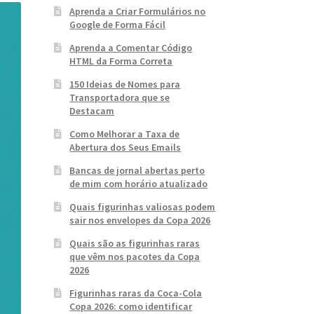
Aprenda a Criar Formulários no
Google de Forma Fácil
Aprenda a Comentar Código
HTML da Forma Correta
150 Ideias de Nomes para
Transportadora que se
Destacam
Como Melhorar a Taxa de
Abertura dos Seus Emails
Bancas de jornal abertas perto
de mim com horário atualizado
Quais figurinhas valiosas podem
sair nos envelopes da Copa 2026
Quais são as figurinhas raras
que vêm nos pacotes da Copa
2026
Figurinhas raras da Coca-Cola
Copa 2026: como identificar