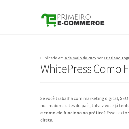
Pular
Pular
para
para
navegação
o
conteúdo
Publicado em
4 de maio de 2025
por
Cristiano Tog
WhitePress Como F
Se você trabalha com marketing digital, SEO
nos maiores sites do país, talvez você já t
e como ela funciona na prática?
Esse texto 
direta.