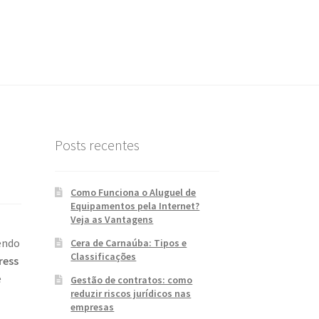
Posts recentes
Como Funciona o Aluguel de
Equipamentos pela Internet?
Veja as Vantagens
endo
Cera de Carnaúba: Tipos e
Classificações
ress
e
Gestão de contratos: como
reduzir riscos jurídicos nas
empresas