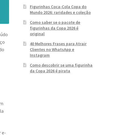
Figurinhas Coca-Cola Copa do
Mundo 2026: raridades e coleção
Como saber se o pacote de
figurinhas da Copa 2026 é
original
eúdo
aço
40 Melhores Frases para Atrair
ndo
Clientes no WhatsApp e
Instagram
Como descobrir se uma figurinha
da Copa 2026 é pirata
em
la
 e-