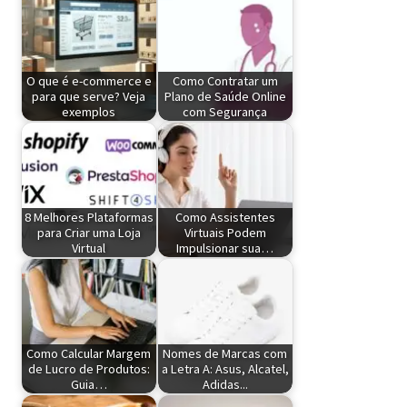
O que é e-commerce e
Como Contratar um
para que serve? Veja
Plano de Saúde Online
exemplos
com Segurança
8 Melhores Plataformas
Como Assistentes
para Criar uma Loja
Virtuais Podem
Virtual
Impulsionar sua…
Como Calcular Margem
Nomes de Marcas com
de Lucro de Produtos:
a Letra A: Asus, Alcatel,
Guia…
Adidas...