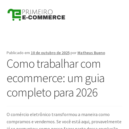
Pular
Pular
para
para
navegação
o
conteúdo
Publicado em
10 de outubro de 2025
por
Matheus Bueno
Como trabalhar com
ecommerce: um guia
completo para 2026
O comércio eletrônico transformou a maneira como
compramos e vendemos. Se você está aqui, provavelmente
já se perguntou: como posso fazer parte dessa revolução