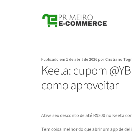
Pular
Pular
para
para
navegação
o
conteúdo
Publicado em
1 de abril de 2026
por
Cristiano Togn
Keeta: cupom @YBi
como aproveitar
Ative seu desconto de até R$200 no Keeta c
Tem coisa melhor do que abrir um app de del