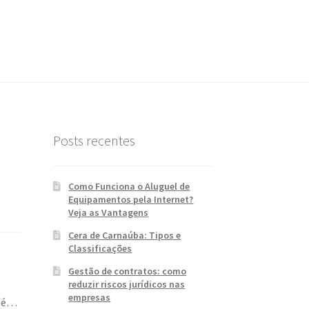
Posts recentes
Como Funciona o Aluguel de
Equipamentos pela Internet?
Veja as Vantagens
Cera de Carnaúba: Tipos e
Classificações
Gestão de contratos: como
reduzir riscos jurídicos nas
empresas
s é…