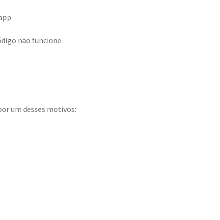
 app
ódigo não funcione.
 por um desses motivos: