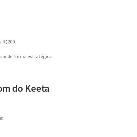
s R$200.
usar de forma estratégica.
om do Keeta
a: