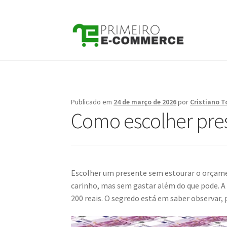
Pular
Pular
para
para
navegação
o
conteúdo
Publicado em
24 de março de 2026
por
Cristiano T
Como escolher pres
Escolher um presente sem estourar o orçamen
carinho, mas sem gastar além do que pode. A
200 reais. O segredo está em saber observar,