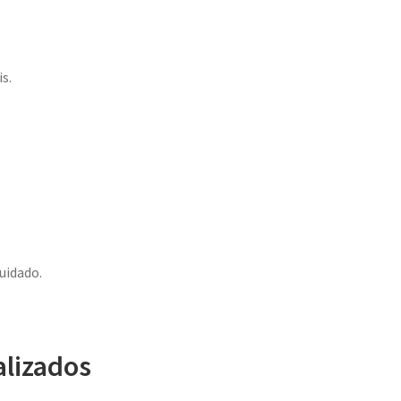
s.
uidado.
alizados