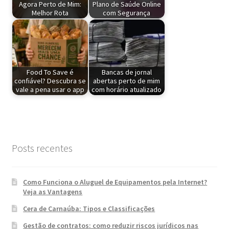
Agora Perto de Mim:
Plano de Saúde Online
Melhor Rota
com Segurança
Food To Save é
Bancas de jornal
confiável? Descubra se
abertas perto de mim
vale a pena usar o app
com horário atualizado
Posts recentes
Como Funciona o Aluguel de Equipamentos pela Internet?
Veja as Vantagens
Cera de Carnaúba: Tipos e Classificações
Gestão de contratos: como reduzir riscos jurídicos nas