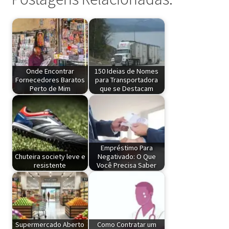
Onde Encontrar
150 Ideias de Nomes
Fornecedores Baratos
para Transportadora
Perto de Mim
que se Destacam
Empréstimo Para
Chuteira society leve e
Negativado: O Que
resistente
Você Precisa Saber
Supermercado Aberto
Como Contratar um