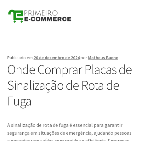
Pular
Pular
para
para
navegação
o
conteúdo
Publicado em
20 de dezembro de 2024
por
Matheus Bueno
Onde Comprar Placas de
Sinalização de Rota de
Fuga
A sinalização de rota de fuga é essencial para garantir
segurança em situações de emergência, ajudando pessoas
a encontrarem saídas com rapidez e eficiência. Empresas,