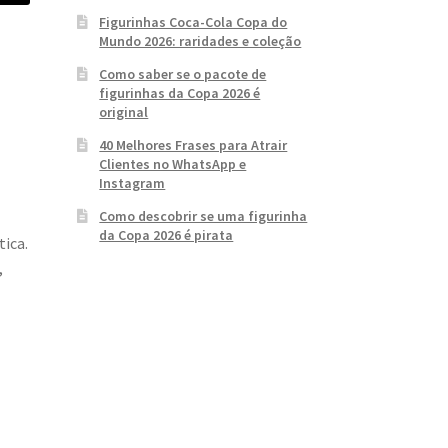
Figurinhas Coca-Cola Copa do
Mundo 2026: raridades e coleção
Como saber se o pacote de
figurinhas da Copa 2026 é
original
40 Melhores Frases para Atrair
Clientes no WhatsApp e
Instagram
Como descobrir se uma figurinha
da Copa 2026 é pirata
tica.
,