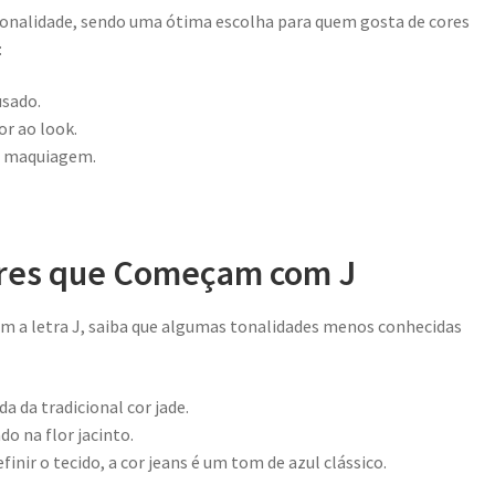
rsonalidade, sendo uma ótima escolha para quem gosta de cores
:
usado.
or ao look.
a maquiagem.
ores que Começam com J
om a letra J, saiba que algumas tonalidades menos conhecidas
a da tradicional cor jade.
o na flor jacinto.
inir o tecido, a cor jeans é um tom de azul clássico.