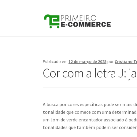
Pular
Pular
para
para
navegação
o
conteúdo
Publicado em
12 de março de 2025
por
Cristiano T
Cor com a letra J: j
A busca por cores específicas pode ser mais 
tonalidade que comece com uma determinada le
um tom de verde encantador associado à ped
tonalidades que também podem ser consider