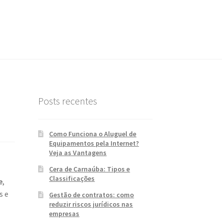
Posts recentes
Como Funciona o Aluguel de
Equipamentos pela Internet?
Veja as Vantagens
Cera de Carnaúba: Tipos e
Classificações
e
,
s e
Gestão de contratos: como
reduzir riscos jurídicos nas
empresas