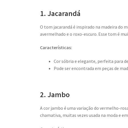
1. Jacarandá
O tom jacarandá é inspirado na madeira do
avermelhado e o roxo-escuro. Esse tom é muit
Características:
Cor sóbria e elegante, perfeita para d
Pode ser encontrada em peças de made
2. Jambo
A cor jambo é uma variação do vermelho-rosa
chamativa, muitas vezes usada na moda e em