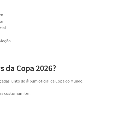
um
ar
cial
oleção
rs da Copa 2026?
nçadas junto do álbum oficial da Copa do Mundo.
ões costumam ter: