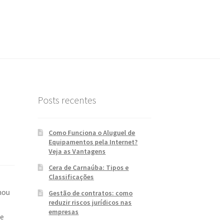
Posts recentes
Como Funciona o Aluguel de
Equipamentos pela Internet?
Veja as Vantagens
Cera de Carnaúba: Tipos e
Classificações
hou
Gestão de contratos: como
reduzir riscos jurídicos nas
empresas
se