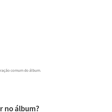
meração comum do álbum.
ar no álbum?