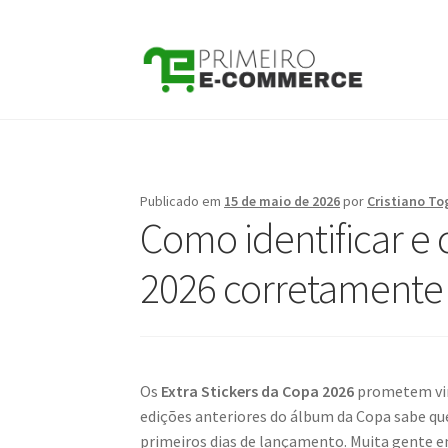
Pular
Pular
para
para
navegação
o
conteúdo
Publicado em
15 de maio de 2026
por
Cristiano To
Como identificar e 
2026 corretamente
Os
Extra Stickers da Copa 2026
prometem vir
edições anteriores do álbum da Copa sabe qu
primeiros dias de lançamento. Muita gente e