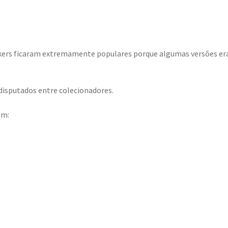
ickers ficaram extremamente populares porque algumas versões e
disputados entre colecionadores.
em: