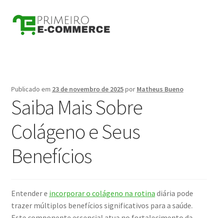
Pular
Pular
para
para
navegação
o
conteúdo
Publicado em
23 de novembro de 2025
por
Matheus Bueno
Saiba Mais Sobre
Colágeno e Seus
Benefícios
Entender e
incorporar o colágeno na rotina
diária pode
trazer múltiplos benefícios significativos para a saúde.
Este componente essencial atua no fortalecimento da