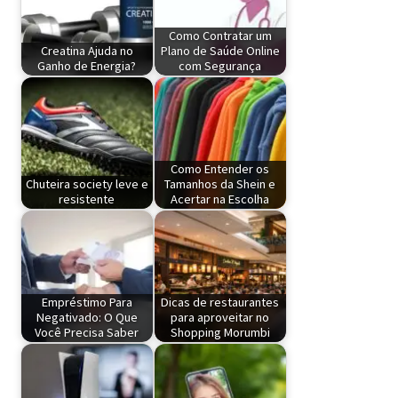
Como Contratar um
Creatina Ajuda no
Plano de Saúde Online
Ganho de Energia?
com Segurança
Como Entender os
Chuteira society leve e
Tamanhos da Shein e
resistente
Acertar na Escolha
Empréstimo Para
Dicas de restaurantes
Negativado: O Que
para aproveitar no
Você Precisa Saber
Shopping Morumbi