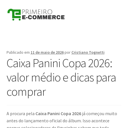
Pular
Pular
para
para
navegação
o
conteúdo
Publicado em
11 de maio de 2026
por
Cristiano Tognetti
Caixa Panini Copa 2026:
valor médio e dicas para
comprar
A procura pela
Caixa Panini Copa 2026
já começou muito
antes do lançamento oficial do álbum. Isso acontece
porque colecionadores de figurinhas sabem que toda