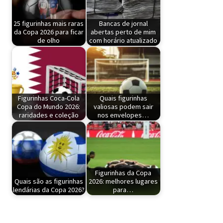
25 figurinhas mais raras
Bancas de jornal
da Copa 2026 para ficar
abertas perto de mim
de olho
com horário atualizado
Figurinhas Coca-Cola
Quais figurinhas
Copa do Mundo 2026:
valiosas podem sair
raridades e coleção
nos envelopes…
Figurinhas da Copa
Quais são as figurinhas
2026: melhores lugares
lendárias da Copa 2026?
para…