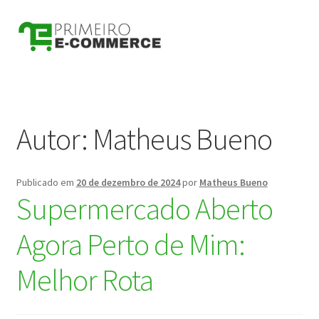
Pular
Pular
para
para
navegação
o
conteúdo
Autor:
Matheus Bueno
Publicado em
20 de dezembro de 2024
por
Matheus Bueno
Supermercado Aberto
Agora Perto de Mim:
Melhor Rota