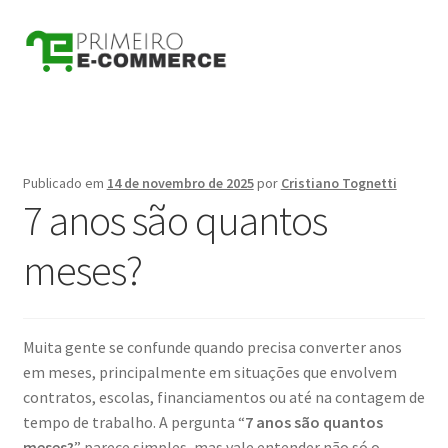
Pular
Pular
para
para
navegação
o
conteúdo
Publicado em
14 de novembro de 2025
por
Cristiano Tognetti
7 anos são quantos
meses?
Muita gente se confunde quando precisa converter anos
em meses, principalmente em situações que envolvem
contratos, escolas, financiamentos ou até na contagem de
tempo de trabalho. A pergunta “
7 anos são quantos
meses?
” parece simples, mas vale entender não só o